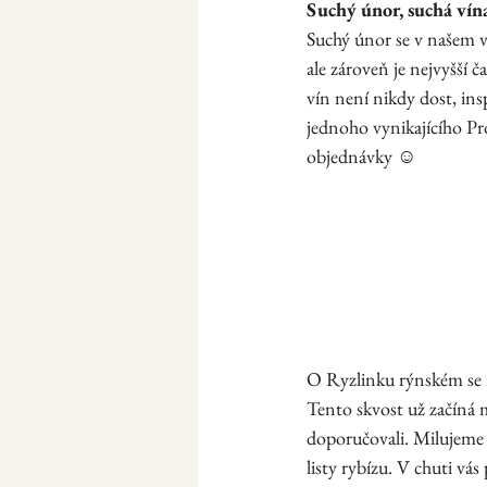
Suchý únor, suchá vín
Suchý únor se v našem vi
ale zároveň je nejvyšší 
vín není nikdy dost, ins
jednoho vynikajícího Pro
objednávky ☺ 
O Ryzlinku rýnském se ří
Tento skvost už začíná mí
doporučovali. Milujeme t
listy rybízu. V chuti vás