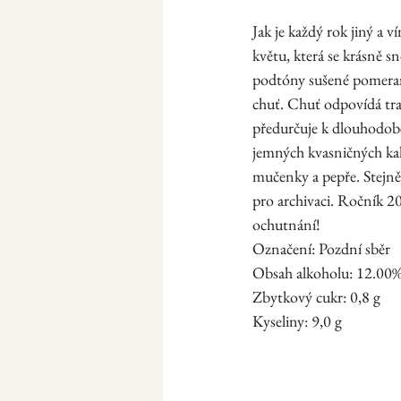
Jak je každý rok jiný a 
květu, která se krásně s
podtóny sušené pomeranč
chuť. Chuť odpovídá trad
předurčuje k dlouhodobé
jemných kvasničných kale
mučenky a pepře. Stejně
pro archivaci. Ročník 20
ochutnání!
Označení: Pozdní sběr
​Obsah alkoholu: 12.00
Zbytkový cukr: 0,8 g
Kyseliny: 9,0 g