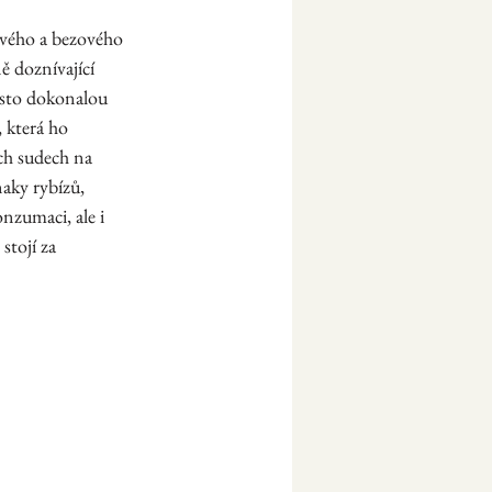
pového a bezového 
ě doznívající 
osto dokonalou 
 která ho 
ch sudech na 
aky rybízů, 
zumaci, ale i 
tojí za 