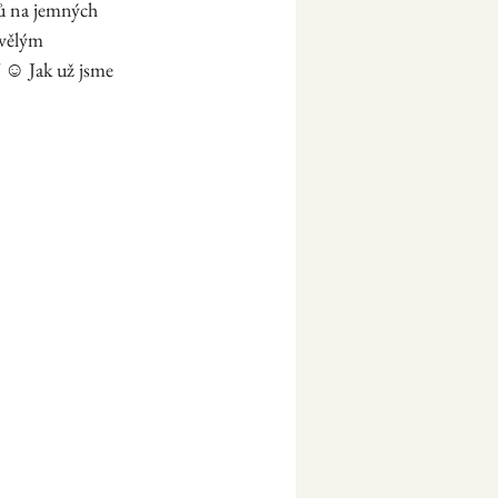
ců na jemných 
kvělým 
í ☺ Jak už jsme 