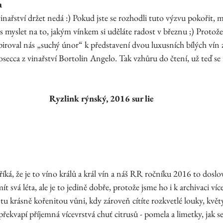
a
nařství držet nedá :) Pokud jste se rozhodli tuto výzvu pokořit, m
čas myslet na to, jakým vínkem si uděláte radost v březnu ;) Proto
piroval nás „suchý únor“ k představení dvou luxusních bílých vín 
secca z vinařství Bortolin Angelo. Tak vzhůru do čtení, už teď se 
Ryzlink rýnský, 2016 sur lie
ká, že je to víno králů a král vín a náš RR ročníku 2016 to doslo
t svá léta, ale je to jedině dobře, protože jsme ho i k archivaci víc
u krásně kořenitou vůni, kdy zároveň cítíte rozkvetlé louky, květ
 překvapí příjemná vícevrstvá chuť citrusů - pomela a limetky, jak se