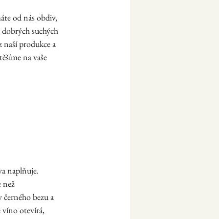
áte od nás obdiv, 
že dobrých suchých 
z naší produkce a 
těšíme na vaše 
va naplňuje. 
e než 
y černého bezu a 
 víno otevírá, 