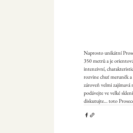
Naprosto unikátní Prose
350 metrů a je orientová
intenzivní, charakterist
rozvine chuť meruněk a 
zároveň velmi zajímavá m
podávejte ve velké sklen
diskutujte… toto Prosecc