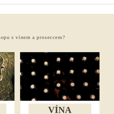
Kdo v
hopu s vínem a proseccem?
VÍNA