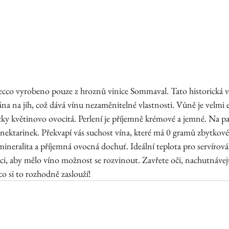
cco vyrobeno pouze z hroznů vinice Sommaval. Tato historická vin
na na jih, což dává vínu nezaměnitelné vlastnosti. Vůně je velmi e
icky květinovo ovocitá. Perlení je příjemně krémové a jemné. Na pa
nektarinek. Překvapí vás suchost vína, které má 0 gramů zbytkové
ineralita a příjemná ovocná dochuť. Ideální teplota pro servírová
ici, aby mělo víno možnost se rozvinout. Zavřete oči, nachutnávejt
o si to rozhodně zaslouží! 