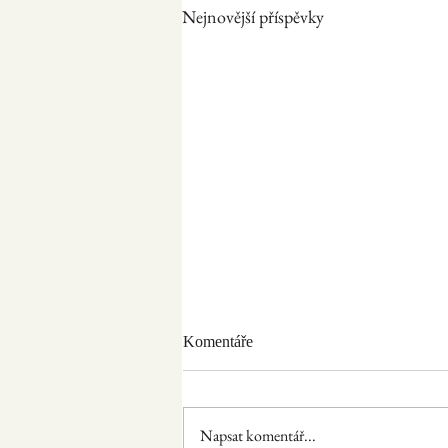
Nejnovější příspěvky
Komentáře
Velikonoce a víno
Napsat komentář...