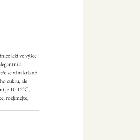
ice leží ve výšce 
legantní a 
tře se vám krásně 
ho cukru, ale 
ní je 10-12°C, 
e, rozjímejte, 