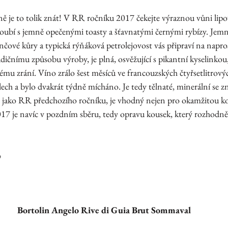
víně je to tolik znát! V RR ročníku 2017 čekejte výraznou vůni li
noubí s jemně opečenými toasty a šťavnatými černými rybízy. Jemn
ové kůry a typická rýňáková petrolejovost vás připraví na napr
ičnímu způsobu výroby, je plná, osvěžující s pikantní kyselinkou,
mu zrání. Víno zrálo šest měsíců ve francouzských čtyřsetlitrový
ch a bylo dvakrát týdně mícháno. Je tedy tělnaté, minerální se zn
 jako RR předchozího ročníku, je vhodný nejen pro okamžitou kon
17 je navíc v pozdním sběru, tedy opravu kousek, který rozhodně s
%
Bortolin Angelo Rive di Guia Brut Sommaval