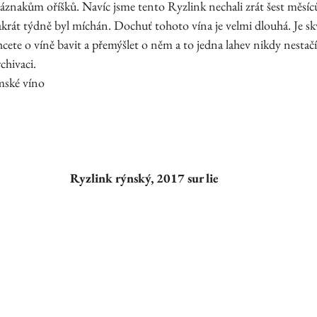
náznakům oříšků. Navíc jsme tento Ryzlink nechali zrát šest měsí
akrát týdně byl míchán. Dochuť tohoto vína je velmi dlouhá. Je s
cete o víně bavit a přemýšlet o něm a to jedna lahev nikdy nestač
chivaci.
mské víno
Ryzlink rýnský, 2017 sur lie