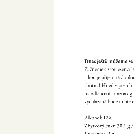
Dnes ještě můžeme se
Začneme čistou esencí lé
jahod je příjemně doplně
chutná! Hned v prvním d
na odlehčení i náznak gr
vychlazené bude určitě 
Alkohol: 12%
Zbytkový cukr: 30,1 g /
Kyseliny: 6,3 g