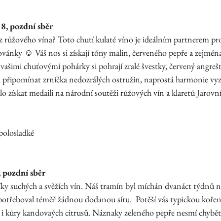
8, pozdní sběr
z růžového vína? Toto chutí kulaté víno je ideálním partnerem pro 
ovánky ☺ Váš nos si získají tóny malin, červeného pepře a zejmén
ašimi chuťovými pohárky si pohrají zralé švestky, červený angrešt
 připomínat zrníčka nedozrálých ostružin, naprostá harmonie vyzr
ihlo získat medaili na národní soutěži růžových vín a klaretů Jarov
polosladké
 pozdní sběr
íky suchých a svěžích vín. Náš tramín byl míchán dvanáct týdnů 
potřeboval téměř žádnou dodanou síru.  Potěší vás typickou kořen
í i kůry kandovaých citrusů. Náznaky zeleného pepře nesmí chybět 