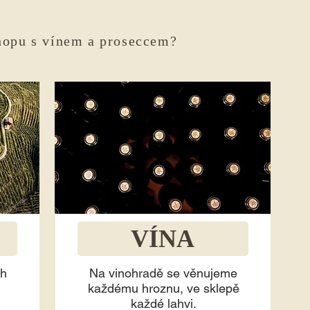
hopu s vínem a proseccem?
VÍNA
ch
Na vinohradě se věnujeme
každému hroznu, ve sklepě
každé lahvi.