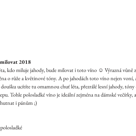
 milovat 2018
ta, kdo miluje jahody, bude milovat i toto víno ☺ Výrazná vůně z
na o růže a květinové tóny. A po jahodách toto víno nejen voní, a
oušku ucítíte tu omamnou chuť léta, přezrálé lesní jahody, tóny 
epu. Tohle polosladké víno je ideální zejména na dámské večírky, a
chutnat i pánům ;)
 polosladké