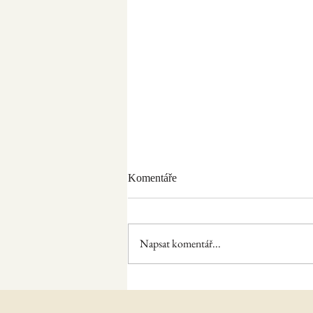
Komentáře
Velikonoce a víno
Napsat komentář...