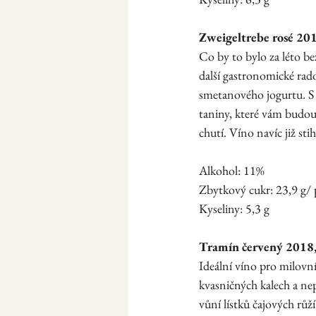
Zweigeltrebe rosé 201
Co by to bylo za léto be
další gastronomické rad
smetanového jogurtu. S v
taniny, které vám budou
chutí. Víno navíc již st
Alkohol: 11%
Zbytkový cukr: 23,9 g/ 
Kyseliny: 5,3 g
Tramín červený 2018,
Ideální víno pro milovn
kvasničných kalech a ne
vůní lístků čajových růž