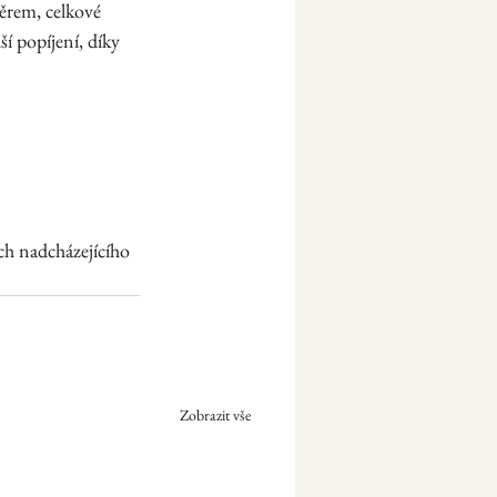
ěrem, celkové 
í popíjení, díky 
ch nadcházejícího 
Zobrazit vše