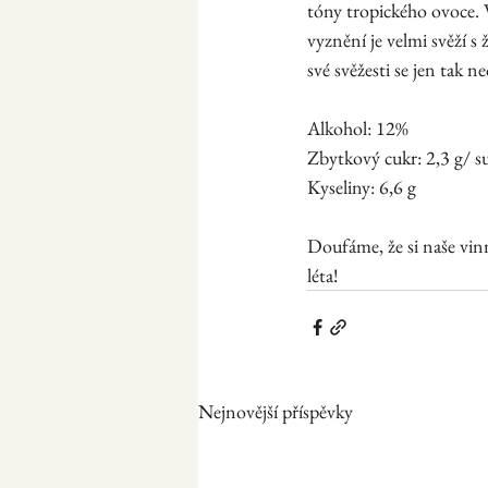
tóny tropického ovoce. 
vyznění je velmi svěží s 
své svěžesti se jen tak 
Alkohol: 12%
Zbytkový cukr: 2,3 g/ s
Kyseliny: 6,6 g
Doufáme, že si naše vinn
léta! 
Nejnovější příspěvky