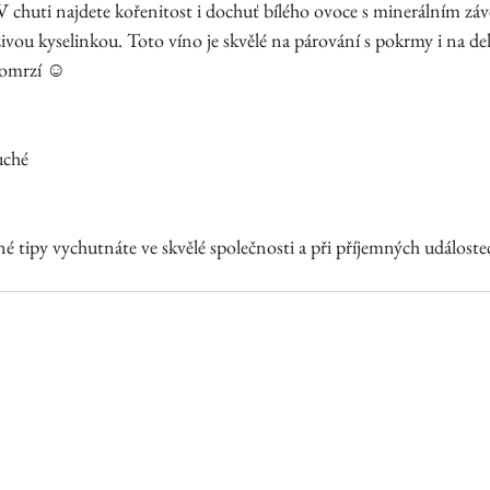
V chuti najdete kořenitost i dochuť bílého ovoce s minerálním záv
živou kyselinkou. Toto víno je skvělé na párování s pokrmy i na delš
neomrzí ☺
uché
é tipy vychutnáte ve skvělé společnosti a při příjemných událoste