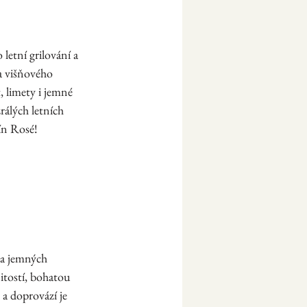
letní grilování a 
a višňového 
, limety i jemné 
álých letních 
nín Rosé!
na jemných 
itostí, bohatou 
a doprovází je 