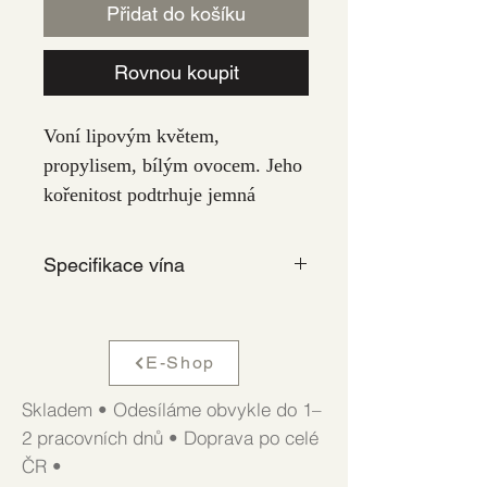
Přidat do košíku
Rovnou koupit
Voní lipovým květem, 
propylisem, bílým ovocem. Jeho 
kořenitost podtrhuje jemná 
pepřová linka. V chuti převládá 
mango, letní jablko, zelený pepř 
Specifikace vína
a minerální dochuť. Je 
sametové, hebké a plné s 
Roční
2024
Obsa
14 %
krásnou persistencí. Víno zrálo z 
E-Shop
k
h 
části v nerezových nádržích, 
alkoh
které veltlíně daly do vínky 
Skladem • Odesíláme obvykle do 1–
olu
svěžest, přímost a pepřovost. 
2 pracovních dnů • Doprava po celé
Další část tohoto vína zrála ve 
ČR •
Země
Česká
Zbytk
2.6 g