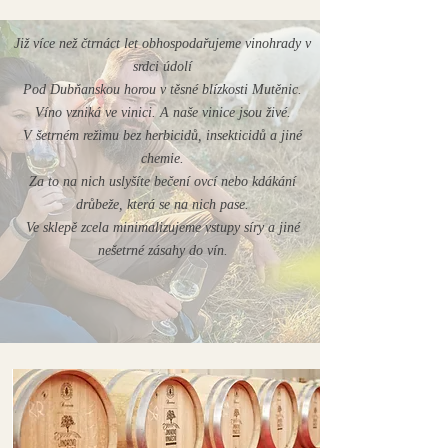
Již více než čtrnáct let obhospodařujeme vinohrady v
srdci údolí
Pod Dubňanskou horou v těsné blízkosti Mutěnic.
Víno vzniká ve vinici. A naše vinice jsou živé.
V šetrném režimu bez herbicidů, insekticidů a jiné
chemie.
Za to na nich uslyšíte bečení ovcí nebo kdákání
drůbeže, která se na nich pase.
Ve sklepě zcela minimalizujeme vstupy síry a jiné
nešetrné zásahy do vín.