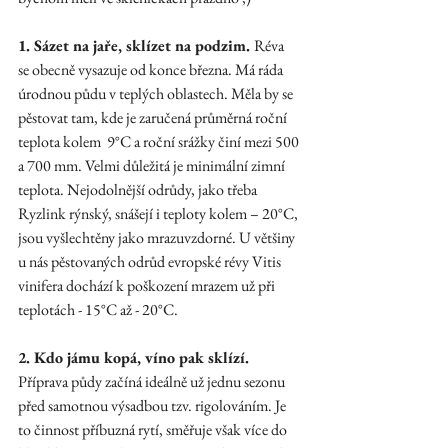
1. Sázet na jaře, sklízet na podzim. 
Réva 
se obecně vysazuje od konce března. Má ráda 
úrodnou půdu v teplých oblastech. Měla by se 
pěstovat tam, kde je zaručená průměrná roční 
teplota kolem  9°C a roční srážky činí mezi 500 
a 700 mm. Velmi důležitá je minimální zimní 
teplota. Nejodolnější odrůdy, jako třeba  
Ryzlink rýnský, snášejí i teploty kolem – 20°C, 
jsou vyšlechtěny jako mrazuvzdorné. U většiny 
u nás pěstovaných odrůd evropské révy Vitis 
vinifera dochází k poškození mrazem už při 
teplotách - 15°C až - 20°C.
2. Kdo jámu kopá, víno pak sklízí. 
Příprava půdy začíná ideálně už jednu sezonu 
před samotnou výsadbou tzv. rigolováním. Je 
to činnost příbuzná rytí, směřuje však více do 