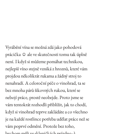
Vyrábění vína se možná zdá jako pohodová 
prácička ☺ ale ve skutečnosti tomu tak úplně 
není. I když si můžeme pomáhat technikou, 
nejlepší víno stejně vzniká z hroznů, které vám 
projdou několikrát rukama a žádný stroj to 
nenahradí. A celoroční péče o vinohrad, ta se 
bez mnoha párů šikovných rukou, které se 
nebojí práce, prostě neobejde. Proto jsme se 
vám tentokrát rozhodli přiblížit, jak to chodí, 
když si vinohrad teprve zakládáte a co všechno 
je na každé rostlince potřeba udělat práce než se 
vám poprvé odmění. Protože bez toho, 
bychom měli ve skleničkách prázdno ;) 