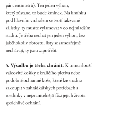
pár centimetrů). Ten jeden výhon, 
který zůstane, to bude kmínek. Na kmínku 
pod hlavním vrcholem se tvoří takzvané 
zálistky, ty musíte vylamovat v co nejmladším 
stadiu. Je třeba nechat jen jeden výhon, bez 
jakéhokoliv obrostu, listy se samozřejmě 
nechávají, ty jsou zapotřebí.  
5. Výsadbu je třeba chránit. 
K tomu slouží 
válcovité košíky z králičího pletiva nebo 
podobné ochranné koše, které lze snadno 
zakoupit v zahrádkářských potřebách a 
rostlinky v nejzranitelnější fázi jejich života 
spolehlivě ochrání. 