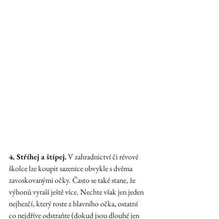
4. Stříhej a štípej.
 V zahradnictví či révové 
školce lze koupit sazenice obvykle s dvěma 
zavoskovanými očky. Často se také stane, že 
výhonů vyraší ještě více. Nechte však jen jeden 
nejhezčí, který roste z hlavního očka, ostatní 
co nejdříve odstraňte (dokud jsou dlouhé jen 