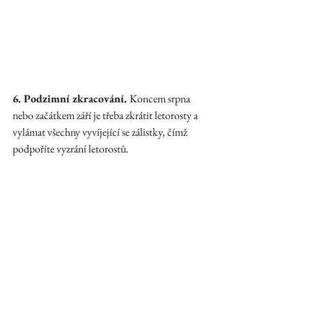
6. Podzimní zkracování. 
Koncem srpna 
nebo začátkem září je třeba zkrátit letorosty a 
vylámat všechny vyvíjející se zálistky, čímž 
podpoříte vyzrání letorostů.  