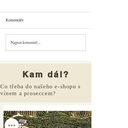
Komentáře
Vinařovo jaro
Napsat komentář...
Kdo vyrábí ty nejl
bublinky?
Kam dál?
Co třeba do našeho e-shopu s
vínem a proseccem?