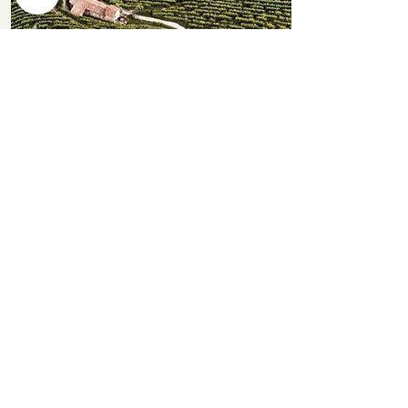
PROSECCA
Exkluzivní prosecca našich přátel
z Valdobbiadene.