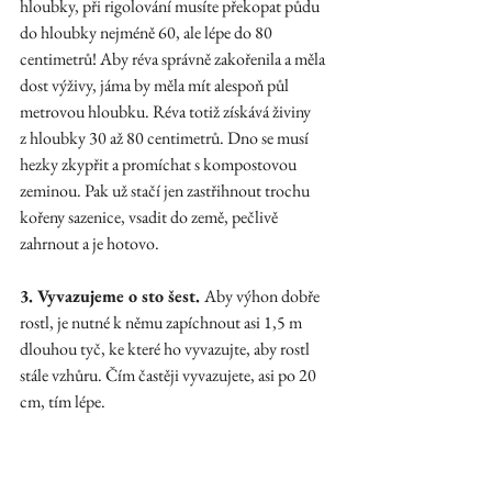
hloubky, při rigolování musíte překopat půdu 
do hloubky nejméně 60, ale lépe do 80 
centimetrů! Aby réva správně zakořenila a měla 
dost výživy, jáma by měla mít alespoň půl 
metrovou hloubku. Réva totiž získává živiny 
z hloubky 30 až 80 centimetrů. Dno se musí 
hezky zkypřit a promíchat s kompostovou 
zeminou. Pak už stačí jen zastřihnout trochu 
kořeny sazenice, vsadit do země, pečlivě 
zahrnout a je hotovo. 
3. Vyvazujeme o sto šest. 
Aby výhon dobře 
rostl, je nutné k němu zapíchnout asi 1,5 m 
dlouhou tyč, ke které ho vyvazujte, aby rostl 
stále vzhůru. Čím častěji vyvazujete, asi po 20 
cm, tím lépe.  