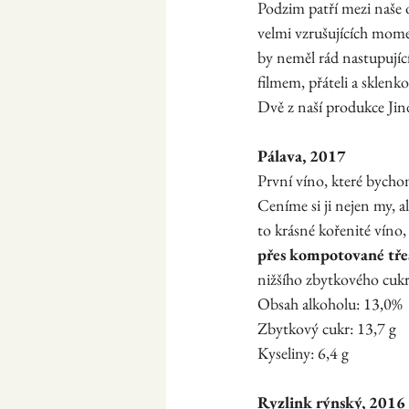
Podzim patří mezi naše o
velmi vzrušujících momen
by neměl rád nastupující
filmem, přáteli a sklenk
Dvě z naší produkce Jin
Pálava, 2017
První víno, které bycho
Ceníme si ji nejen my, al
to krásné kořenité víno,
přes kompotované tře
nižšího zbytkového cukru
Obsah alkoholu: 13,0%
Zbytkový cukr: 13,7 g
Kyseliny: 6,4 g
Ryzlink rýnský, 2016 s