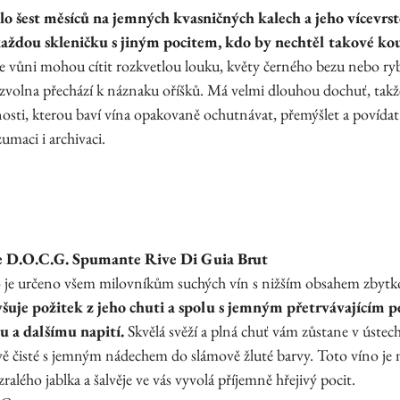
lo šest měsíců na jemných kvasničných kalech a jeho vícevrs
aždou skleničku s jiným pocitem, kdo by nechtěl takové kou
ve vůni mohou cítit rozkvetlou louku, květy černého bezu nebo ryb
í zvolna přechází k náznaku oříšků. Má velmi dlouhou dochuť, takže
osti, kterou baví vína opakovaně ochutnávat, přemýšlet a povídat s
maci i archivaci. 
e D.O.C.G. Spumante Rive Di Guia Brut
o je určeno všem milovníkům suchých vín s nižším obsahem zbytk
šuje požitek z jeho chuti a spolu s jemným přetrvávajícím p
 a dalšímu napití. 
Skvělá svěží a plná chuť vám zůstane v ústec
ově čisté s jemným nádechem do slámově žluté barvy. Toto víno je 
ralého jablka a šalvěje ve vás vyvolá příjemně hřejivý pocit.