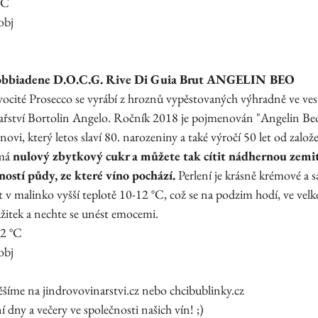
°C
obj
dobbiadene D.O.C.G. Rive Di Guia Brut ANGELIN BEO
ocité Prosecco se vyrábí z hroznů vypěstovaných výhradně ve vesn
řství Bortolin Angelo. Ročník 2018 je pojmenován "Angelin Beo"
ovi, který letos slaví 80. narozeniny a také výročí 50 let od založe
má 
nulový zbytkový cukr a můžete tak cítit nádhernou zemi
aností půdy, ze které víno pochází.
 Perlení je krásně krémové a 
v malinko vyšší teplotě 10-12 °C, což se na podzim hodí, ve velké 
ážitek a nechte se unést emocemi.
12 °C
obj
ěšíme na jindrovovinarstvi.cz nebo chcibublinky.cz 
dny a večery ve společnosti našich vín! ;)