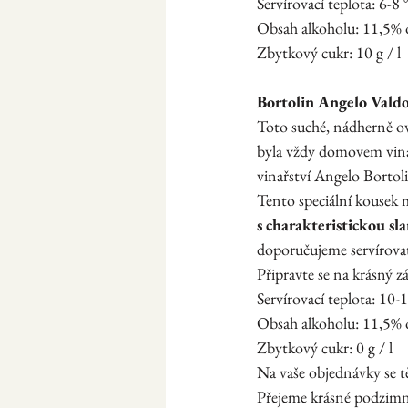
Servírovací teplota: 6-8 
Obsah alkoholu: 11,5% 
Zbytkový cukr: 10 g / l
Bortolin Angelo Val
Toto suché, nádherně ov
byla vždy domovem vina
vinařství Angelo Bortolin
Tento speciální kousek 
s charakteristickou sl
doporučujeme servírovat 
Připravte se na krásný z
Servírovací teplota: 10-
Obsah alkoholu: 11,5% 
Zbytkový cukr: 0 g / l
Na vaše objednávky se t
Přejeme krásné podzimní 