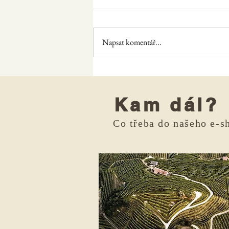
Velikonoce a víno
Napsat komentář...
Kam dál?
Co třeba do našeho e-s