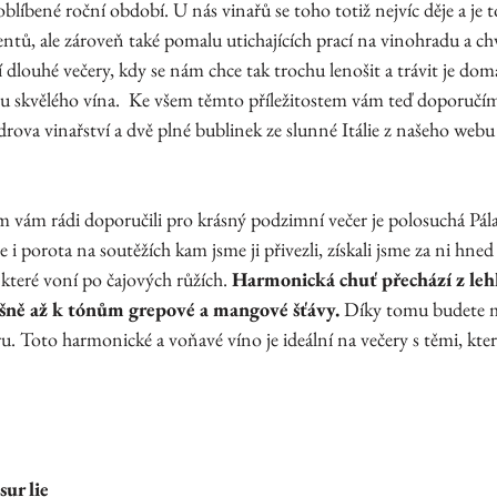
blíbené roční období. U nás vinařů se toho totiž nejvíc děje a je 
tů, ale zároveň také pomalu utichajících prací na vinohradu a ch
 dlouhé večery, kdy se nám chce tak trochu lenošit a trávit je dom
ou skvělého vína.  Ke všem těmto příležitostem vám teď doporučíme
drova vinařství a dvě plné bublinek ze slunné Itálie z našeho web
m vám rádi doporučili pro krásný podzimní večer je polosuchá Pála
e i porota na soutěžích kam jsme ji přivezli, získali jsme za ni hned 
 které voní po čajových růžích. 
Harmonická chuť přechází z leh
šně až k tónům grepové a mangové šťávy.
 Díky tomu budete mí
. Toto harmonické a voňavé víno je ideální na večery s těmi, kter
ur lie