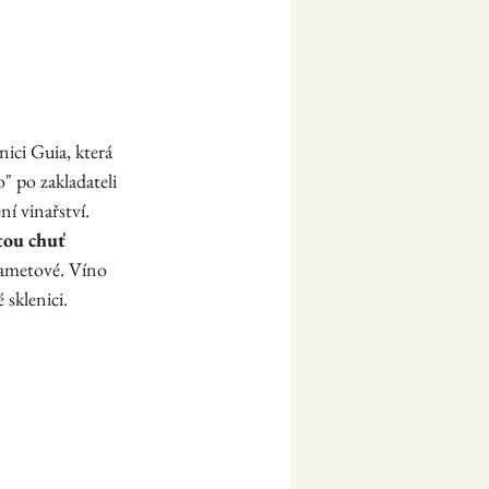
ici Guia, která 
 po zakladateli 
ní vinařství. 
tou chuť 
sametové. Víno 
sklenici. 