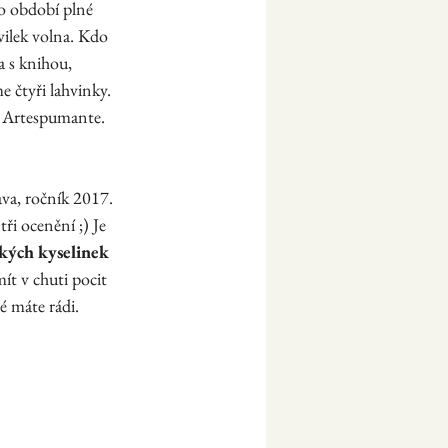
to období plné 
vilek volna. Kdo 
a s knihou, 
 čtyři lahvinky. 
u Artespumante. 
va, ročník 2017. 
tři ocenění ;) Je 
kých kyselinek 
t v chuti pocit 
é máte rádi. 