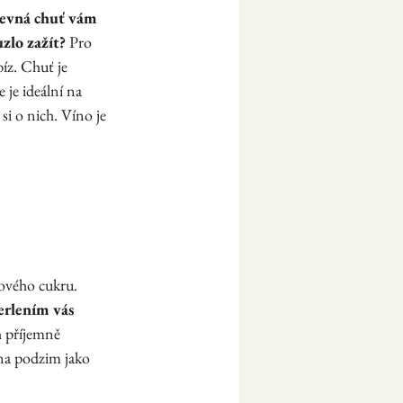
tevná chuť vám 
zlo zažít?
 Pro 
íz. Chuť je 
 je ideální na 
i o nich. Víno je 
ového cukru. 
erlením vás 
h příjemně 
na podzim jako 