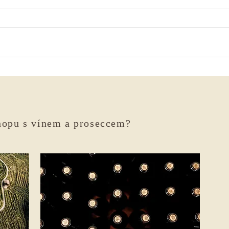
Vinařovo jaro
Kdo v
hopu s vínem a proseccem?