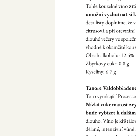
Tohle kouzelné víno 
zrá
umožní vychutnat si k
detailisty doplníme, že 
citrusová a při otevírán
dlouhé večery ve společn
vhodné k okamžité konzu
Obsah alkoholu: 12.5%
Zbytkový cukr: 0.8 g
Kyseliny: 6.7 g
Tanore Valdobbiaden
Toto vynikající Prosecc
Nízká cukernatost zvy
bude vybízet k dalšímu
dlouho. Víno je křišťál
dělané, intenzivní vůně z